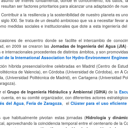
asunto de interés fundamental, donde el conocimiento, los datos, l
resultan ser factores prioritarios para alcanzar una adaptación de nues
Contribuir a la resiliencia y la sostenibilidad de nuestro planeta es un
siglo XXI. Se trata de un desafió ambicioso que va a necesitar lleva
í como medidas sociales e institucionales que dote a esta ingeniería de
casiones de encuentro donde se facilite el intercambio de conocim
dad, en 2009 se crearon las
Jornadas de Ingeniería del Agua (JIA)
e internacionales procedentes de distintos ámbitos, y son promovidas
ol de la International Association for Hydro-Environment Engine
ción híbrida presencial/online celebradas en Madrid (Centro de Estud
 Politécnica de Valencia), en Córdoba (Universidad de Córdoba), en A 
da, (Universidad Politécnica de Madrid), en Cartagena (Universidad Po
aragoza).
r el
Grupo de Ingeniería Hidráulica y Ambiental (GIHA)
de la
Escu
 cuenta, en su comité organizador, con diferentes actores estratégic
nés del Agua
,
Feria de Zaragoza
, el
Clúster para el uso eficient
 que habitualmente pivotan estas jornadas (
Hidrología y dinámic
cal, aprovechando la coincidencia temporal entre el centenario de la C