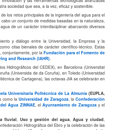
a innovación y las herramientas tecnológicas avanzadas
tra sociedad que sea, a la vez, eficaz y sostenible.
o de los retos principales de la ingeniería del agua para el
r a cabo un conjunto de medidas basadas en la naturaleza,
l agua de un carácter interdisciplinar abarcando diversos
iento y diálogo entre la Universidad, la Empresa y la
como citas bienales de carácter científico-técnico. Estas
, conjuntamente, por la
Fundación para el Fomento de
ering and Research (IAHR)
.
ios Hidrográficos del CEDEX), en Barcelona (Universitat
Coruña (Universida de da Coruña), en Toledo (Universidad
litécnica de Cartagena), las octavas JIA se celebrarán en
ela Universitaria Politécnica de La Almunia
(EUPLA,
os como la
Universidad de Zaragoza
, la
Confederación
e del Agua ZINNAE
, el
Ayuntamiento de Zaragoza
y el
a fluvial
,
Uso y gestión del agua
,
Agua y ciudad
,
onfederación Hidrográfica del Ebro y la celebración de las