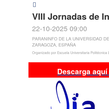
VIII Jornadas de I
22-10-2025 09:00
PARANINFO DE LA UNIVERSIDAD DE
ZARAGOZA, ESPAÑA
Organizado por
Escuela Universitaria Politécnica
Descarga aquí